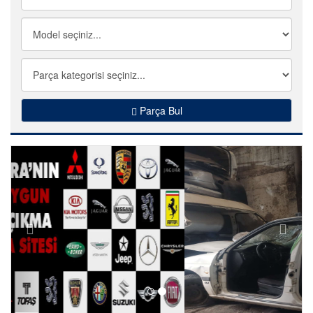
Parça Bul
Önceki
Sonra