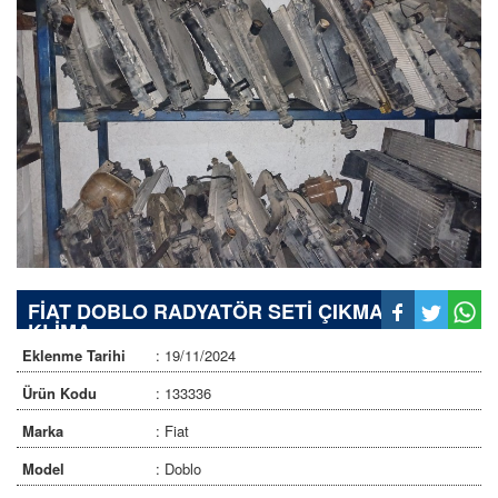
FİAT DOBLO RADYATÖR SETİ ÇIKMA SU
KLİMA
Eklenme Tarihi
: 19/11/2024
Ürün Kodu
: 133336
Marka
: Fiat
Model
: Doblo