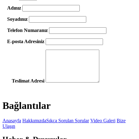
Adınız
Soyadınız
Telefon Numaranız
E-posta Adresiniz
Teslimat Adresi
Bağlantılar
Anasayfa
Hakkımızda
Sıkça Sorulan Sorular
Video Galeri
Bize
Ulaşın