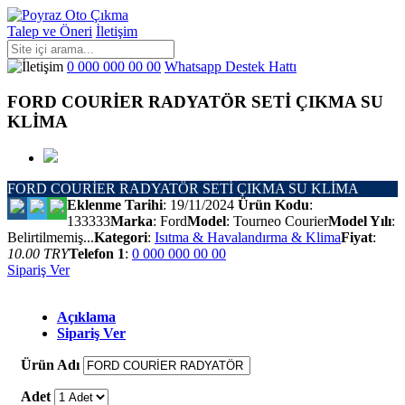
Talep ve Öneri
İletişim
0 000 000 00 00
Whatsapp Destek Hattı
FORD COURİER RADYATÖR SETİ ÇIKMA SU
KLİMA
FORD COURİER RADYATÖR SETİ ÇIKMA SU KLİMA
Eklenme Tarihi
: 19/11/2024
Ürün Kodu
:
133333
Marka
: Ford
Model
: Tourneo Courier
Model Yılı
:
Belirtilmemiş...
Kategori
:
Isıtma & Havalandırma & Klima
Fiyat
:
10.00 TRY
Telefon 1
:
0 000 000 00 00
Sipariş Ver
Açıklama
Sipariş Ver
Ürün Adı
Adet